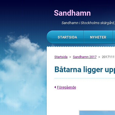
Sandhamn
Sandhamn i Stockholms skärgård
STARTSIDA
NYHETER
Startsida
>
Sandhamn 2017
>
2017111
Båtarna ligger up
Föregående