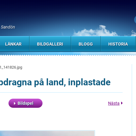
, Sandön
LÄNKAR
BILDGALLERI
BLOGG
HISTORIA
1_141826.jpg
pdragna på land, inplastade
Bildspel
Nästa