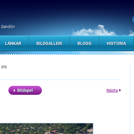
, Sandön
LÄNKAR
BILDGALLERI
BLOGG
HISTORIA
.jpg
Bildspel
Nästa