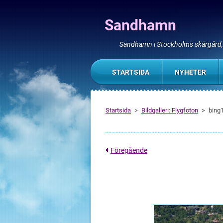
Sandhamn
Sandhamn i Stockholms skärgård
STARTSIDA
NYHETER
Startsida
>
Bildgalleri: Flygfoton
>
bing1
Föregående