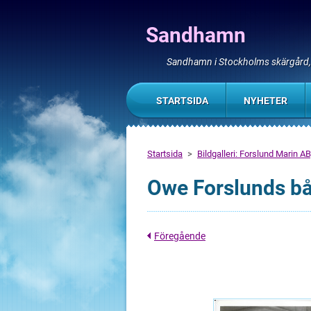
Sandhamn
Sandhamn i Stockholms skärgård
STARTSIDA
NYHETER
Startsida
>
Bildgalleri: Forslund Marin 
Owe Forslunds båt
Föregående