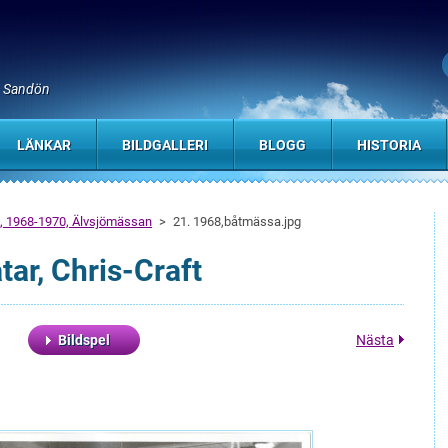
, Sandön
LÄNKAR
BILDGALLERI
BLOGG
HISTORIA
AB, 1968-1970, Älvsjömässan
>
21. 1968,båtmässa.jpg
ar, Chris-Craft
Bildspel
Nästa