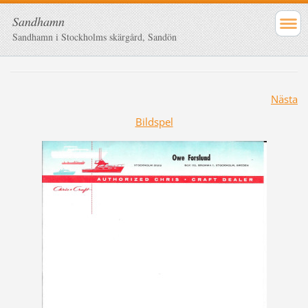
Sandhamn
Sandhamn i Stockholms skärgård, Sandön
Nästa
Bildspel