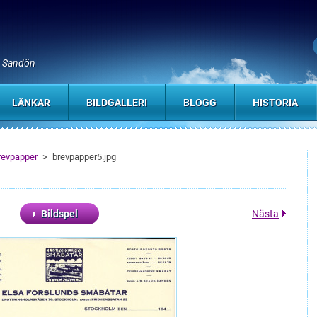
, Sandön
LÄNKAR
BILDGALLERI
BLOGG
HISTORIA
brevpapper
>
brevpapper5.jpg
Bildspel
Nästa