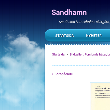
Sandhamn
Sandhamn i Stockholms skärgård
STARTSIDA
NYHETER
Startsida
>
Bildgalleri: Forslunds båtar, 
Föregående