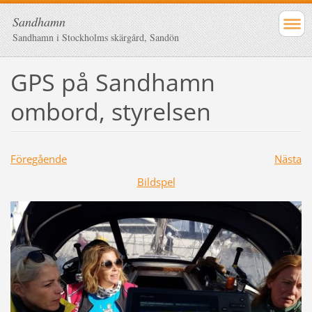
Sandhamn
Sandhamn i Stockholms skärgård, Sandön
GPS på Sandhamn
ombord, styrelsen
Föregående
Nästa
Bildspel