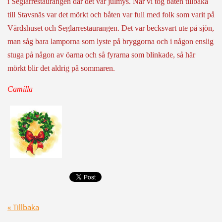
i Seglarrestaurangen där det var julmys. När vi tog båten tillbaka
till Stavsnäs var det mörkt och båten var full med folk som varit på
Värdshuset och Seglarrestaurangen. Det var becksvart ute på sjön,
man såg bara lamporna som lyste på bryggorna och i någon enslig
stuga på någon av öarna och så fyrarna som blinkade, så här
mörkt blir det aldrig på sommaren.
Camilla
« Tillbaka