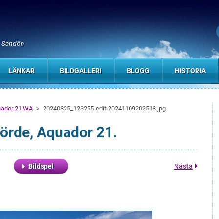
, Sandön
LÄNKAR
BILDGALLERI
BLOGG
HISTORIA
quador 21 WA
>
20240825_123255-edit-20241109202518.jpg
körde, Aquador 21.
Bildspel
Nästa