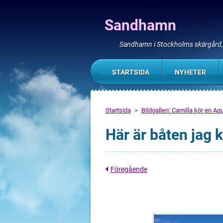
Sandhamn
Sandhamn i Stockholms skärgård
STARTSIDA
NYHETER
Startsida
>
Bildgalleri: Camilla kör en A
Här är båten jag 
Föregående