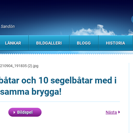
, Sandön
LÄNKAR
BILDGALLERI
BLOGG
HISTORIA
210904_191835 (2).jpg
båtar och 10 segelbåtar med i
d samma brygga!
Bildspel
Nästa