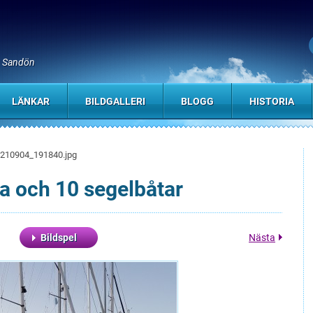
, Sandön
LÄNKAR
BILDGALLERI
BLOGG
HISTORIA
210904_191840.jpg
a och 10 segelbåtar
Bildspel
Nästa