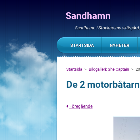
Sandhamn
Sandhamn i Stockholms skärgård
STARTSIDA
NYHETER
Startsida
>
Bildgalleri: She Captain
>
20
De 2 motorbåtarn
Föregående