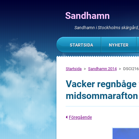
Sandhamn
Sandhamn i Stockholms skärgård
STARTSIDA
NYHETER
Startsida
>
Sandhamn 2014
>
DSCI216
Vacker regnbåge 
midsommarafton
Föregående