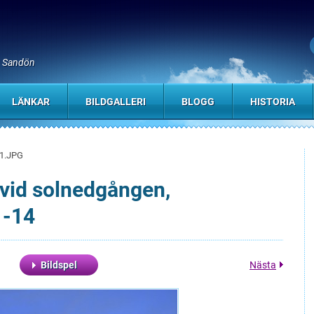
, Sandön
LÄNKAR
BILDGALLERI
BLOGG
HISTORIA
1.JPG
vid solnedgången,
 -14
Bildspel
Nästa