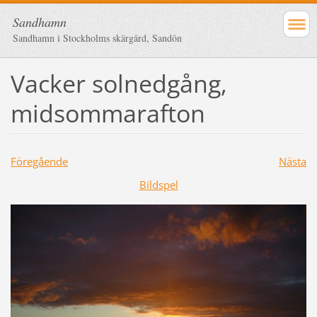
Sandhamn
Sandhamn i Stockholms skärgård, Sandön
Vacker solnedgång,
midsommarafton
Föregående
Nästa
Bildspel